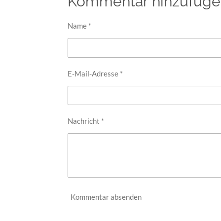
Kommentar hinzufüge
e
e
e
n
n
n
Name *
E-Mail-Adresse *
Nachricht *
Kommentar absenden